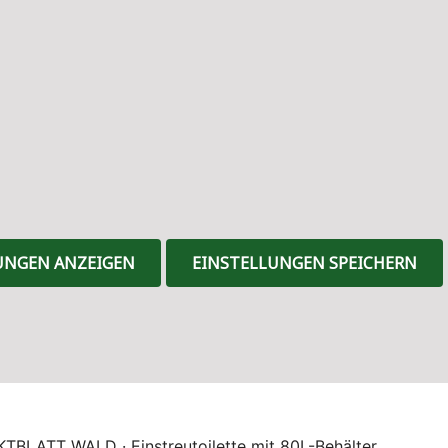
UNGEN ANZEIGEN
EINSTELLUNGEN SPEICHERN
BLATT WALD · Einstreutoilette mit 80L-Behälter