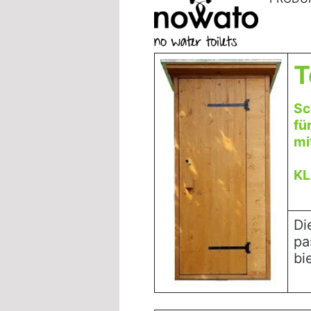
T
Sc
fü
mi
KL
Di
pa
bi