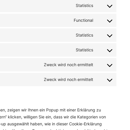
to
Statistics
service
Consent
google-
to
Functional
analytics
service
Consent
sourcebuster-
to
Statistics
js
service
Consent
woocommerce
to
Statistics
service
Consent
automattic
to
Zweck wird noch ermittelt
service
Consent
jetpack
to
Zweck wird noch ermittelt
service
Consent
google-
to
maps
service
verschiedenes
n, zeigen wir Ihnen ein Popup mit einer Erklärung zu
rn“ klicken, willigen Sie ein, dass wir die Kategorien von
-up ausgewählt haben, wie in dieser Cookie-Erklärung