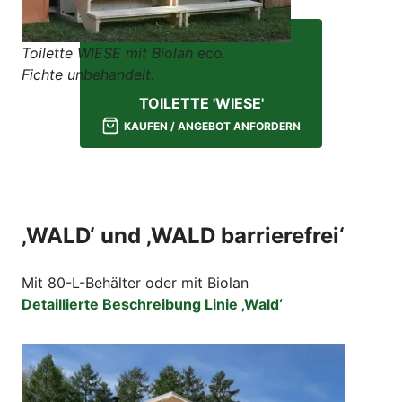
Toilette WIESE mit Biolan
eco
.
Fichte unbehandelt.
TOILETTE 'WIESE'
KAUFEN / ANGEBOT ANFORDERN
‚WALD‘ und ‚WALD barrierefrei‘
Mit 80-L-Behälter oder mit Biolan
Detaillierte Beschreibung Linie ‚Wald‘